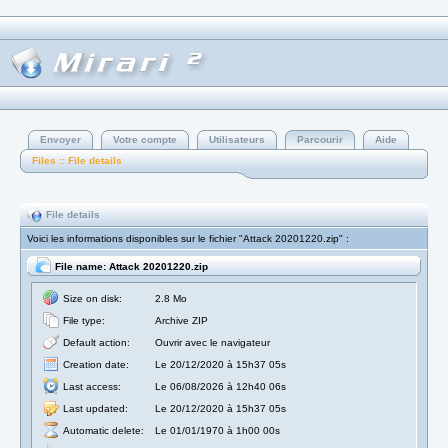
Envoyer
Votre compte
Utilisateurs
Parcourir
Aide
Files :: File details
File details
Voici les informations disponibles sur le fichier "Attack 20201220.zip" :
File name: Attack 20201220.zip
Size on disk:
2.8 Mo
File type:
Archive ZIP
Default action:
Ouvrir avec le navigateur
Creation date:
Le 20/12/2020 à 15h37 05s
Last access:
Le 06/08/2026 à 12h40 06s
Last updated:
Le 20/12/2020 à 15h37 05s
Automatic delete:
Le 01/01/1970 à 1h00 00s