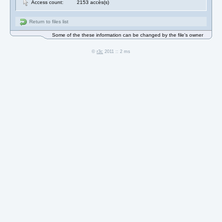
Access count:
2153 accès(s)
Return to files list
Some of the these information can be changed by the file's owner
©
r3c
2011 :: 2 ms