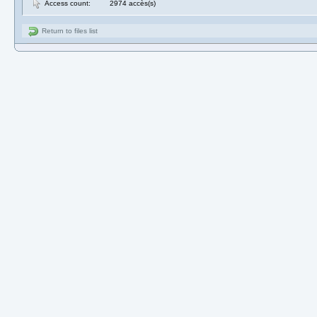
Access count:
2974 accès(s)
Return to files list