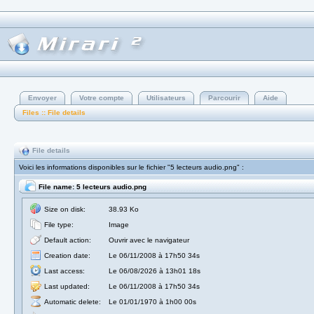
Envoyer
Votre compte
Utilisateurs
Parcourir
Aide
Files :: File details
File details
Voici les informations disponibles sur le fichier "5 lecteurs audio.png" :
File name: 5 lecteurs audio.png
Size on disk:
38.93 Ko
File type:
Image
Default action:
Ouvrir avec le navigateur
Creation date:
Le 06/11/2008 à 17h50 34s
Last access:
Le 06/08/2026 à 13h01 18s
Last updated:
Le 06/11/2008 à 17h50 34s
Automatic delete:
Le 01/01/1970 à 1h00 00s