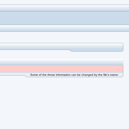
Some of the these information can be changed by the file's owner