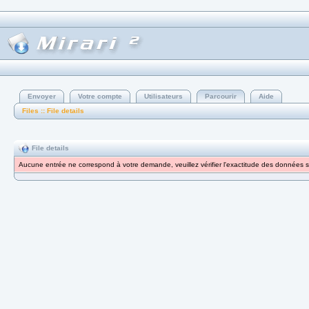
Envoyer
Votre compte
Utilisateurs
Parcourir
Aide
Files :: File details
File details
Aucune entrée ne correspond à votre demande, veuillez vérifier l'exactitude des données s