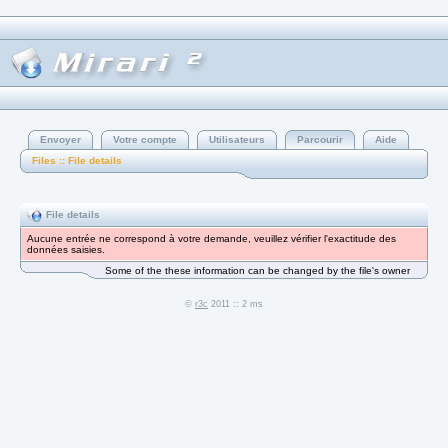
Envoyer
Votre compte
Utilisateurs
Parcourir
Aide
Files :: File details
File details
Aucune entrée ne correspond à votre demande, veuillez vérifier l'exactitude des
données saisies.
Some of the these information can be changed by the file's owner
©
r3c
2011 :: 2 ms