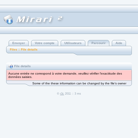
Envoyer
Votre compte
Utilisateurs
Parcourir
Aide
Files :: File details
File details
Aucune entrée ne correspond à votre demande, veuillez vérifier l'exactitude des
données saisies.
Some of the these information can be changed by the file's owner
©
r3c
2011 :: 3 ms