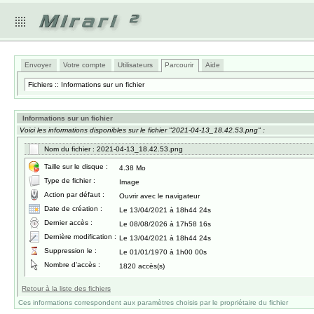
Envoyer
Votre compte
Utilisateurs
Parcourir
Aide
Fichiers :: Informations sur un fichier
Informations sur un fichier
Voici les informations disponibles sur le fichier "2021-04-13_18.42.53.png" :
Nom du fichier : 2021-04-13_18.42.53.png
Taille sur le disque :
4.38 Mo
Type de fichier :
Image
Action par défaut :
Ouvrir avec le navigateur
Date de création :
Le 13/04/2021 à 18h44 24s
Dernier accès :
Le 08/08/2026 à 17h58 16s
Dernière modification :
Le 13/04/2021 à 18h44 24s
Suppression le :
Le 01/01/1970 à 1h00 00s
Nombre d'accès :
1820 accès(s)
Retour à la liste des fichiers
Ces informations correspondent aux paramètres choisis par le propriétaire du fichier