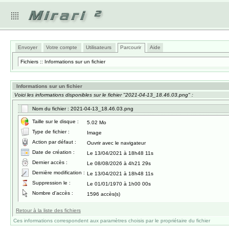
Envoyer
Votre compte
Utilisateurs
Parcourir
Aide
Fichiers :: Informations sur un fichier
Informations sur un fichier
Voici les informations disponibles sur le fichier "2021-04-13_18.46.03.png" :
Nom du fichier : 2021-04-13_18.46.03.png
Taille sur le disque :
5.02 Mo
Type de fichier :
Image
Action par défaut :
Ouvrir avec le navigateur
Date de création :
Le 13/04/2021 à 18h48 11s
Dernier accès :
Le 08/08/2026 à 4h21 29s
Dernière modification :
Le 13/04/2021 à 18h48 11s
Suppression le :
Le 01/01/1970 à 1h00 00s
Nombre d'accès :
1596 accès(s)
Retour à la liste des fichiers
Ces informations correspondent aux paramètres choisis par le propriétaire du fichier