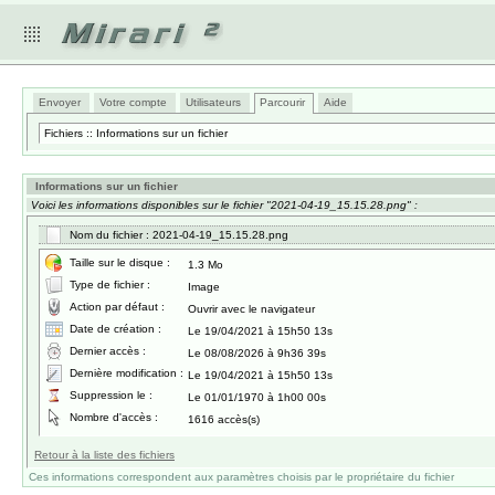
Envoyer
Votre compte
Utilisateurs
Parcourir
Aide
Fichiers :: Informations sur un fichier
Informations sur un fichier
Voici les informations disponibles sur le fichier "2021-04-19_15.15.28.png" :
Nom du fichier : 2021-04-19_15.15.28.png
Taille sur le disque :
1.3 Mo
Type de fichier :
Image
Action par défaut :
Ouvrir avec le navigateur
Date de création :
Le 19/04/2021 à 15h50 13s
Dernier accès :
Le 08/08/2026 à 9h36 39s
Dernière modification :
Le 19/04/2021 à 15h50 13s
Suppression le :
Le 01/01/1970 à 1h00 00s
Nombre d'accès :
1616 accès(s)
Retour à la liste des fichiers
Ces informations correspondent aux paramètres choisis par le propriétaire du fichier