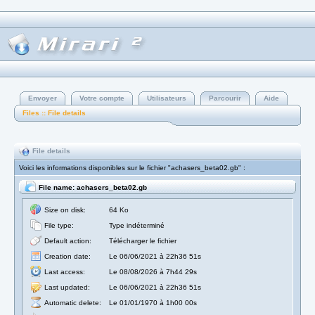
Envoyer
Votre compte
Utilisateurs
Parcourir
Aide
Files :: File details
File details
Voici les informations disponibles sur le fichier "achasers_beta02.gb" :
File name: achasers_beta02.gb
Size on disk:
64 Ko
File type:
Type indéterminé
Default action:
Télécharger le fichier
Creation date:
Le 06/06/2021 à 22h36 51s
Last access:
Le 08/08/2026 à 7h44 29s
Last updated:
Le 06/06/2021 à 22h36 51s
Automatic delete:
Le 01/01/1970 à 1h00 00s