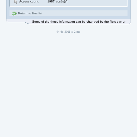
Access count:
1987 accès(s)
Return to files list
Some of the these information can be changed by the file's owner
©
r3c
2011 :: 2 ms