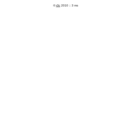
©
r3c
2010 :: 3 ms