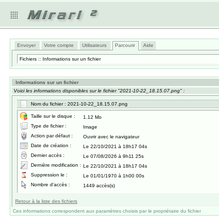
Envoyer
Votre compte
Utilisateurs
Parcourir
Aide
Fichiers :: Informations sur un fichier
Informations sur un fichier
Voici les informations disponibles sur le fichier "2021-10-22_18.15.07.png" :
Nom du fichier : 2021-10-22_18.15.07.png
Taille sur le disque :
1.12 Mo
Type de fichier :
Image
Action par défaut :
Ouvrir avec le navigateur
Date de création :
Le 22/10/2021 à 18h17 04s
Dernier accès :
Le 07/08/2026 à 9h11 25s
Dernière modification :
Le 22/10/2021 à 18h17 04s
Suppression le :
Le 01/01/1970 à 1h00 00s
Nombre d'accès :
1449 accès(s)
Retour à la liste des fichiers
Ces informations correspondent aux paramètres choisis par le propriétaire du fichier