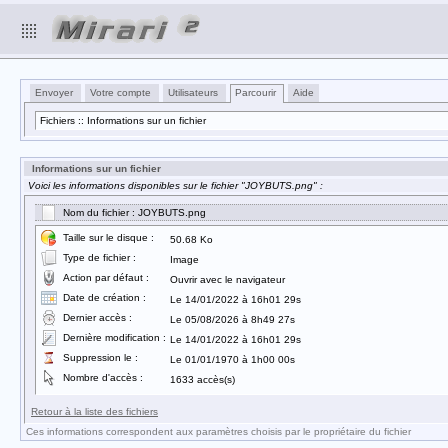
Envoyer
Votre compte
Utilisateurs
Parcourir
Aide
Fichiers :: Informations sur un fichier
Informations sur un fichier
Voici les informations disponibles sur le fichier "JOYBUTS.png" :
Nom du fichier : JOYBUTS.png
Taille sur le disque :
50.68 Ko
Type de fichier :
Image
Action par défaut :
Ouvrir avec le navigateur
Date de création :
Le 14/01/2022 à 16h01 29s
Dernier accès :
Le 05/08/2026 à 8h49 27s
Dernière modification :
Le 14/01/2022 à 16h01 29s
Suppression le :
Le 01/01/1970 à 1h00 00s
Nombre d'accès :
1633 accès(s)
Retour à la liste des fichiers
Ces informations correspondent aux paramètres choisis par le propriétaire du fichier