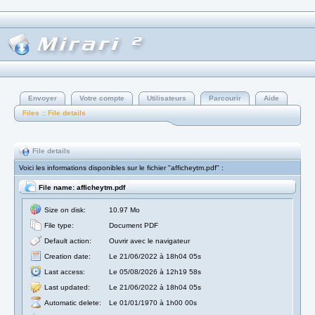
Envoyer
Votre compte
Utilisateurs
Parcourir
Aide
Files :: File details
File details
Voici les informations disponibles sur le fichier "afficheytm.pdf" :
File name: afficheytm.pdf
Size on disk:
10.97 Mo
File type:
Document PDF
Default action:
Ouvrir avec le navigateur
Creation date:
Le 21/06/2022 à 18h04 05s
Last access:
Le 05/08/2026 à 12h19 58s
Last updated:
Le 21/06/2022 à 18h04 05s
Automatic delete:
Le 01/01/1970 à 1h00 00s