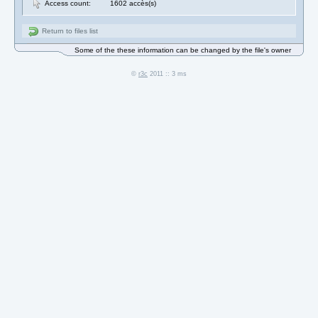
Access count:
1602 accès(s)
Return to files list
Some of the these information can be changed by the file's owner
©
r3c
2011 :: 3 ms