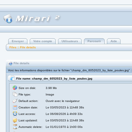
Envoyer
Votre compte
Utilisateurs
Parcourir
Aide
Files :: File details
File details
Voici les informations disponibles sur le fichier "champ_dm_6052023_by_liste_poules.jpg" :
File name: champ_dm_6052023_by_liste_poules.jpg
Size on disk:
3.98 Mo
File type:
Image
Default action:
Ouvrir avec le navigateur
Creation date:
Le 03/05/2023 à 11h48 38s
Last access:
Le 06/08/2026 à 4h09 33s
Last updated:
Le 03/05/2023 à 11h48 38s
Automatic delete:
Le 01/01/1970 à 1h00 00s