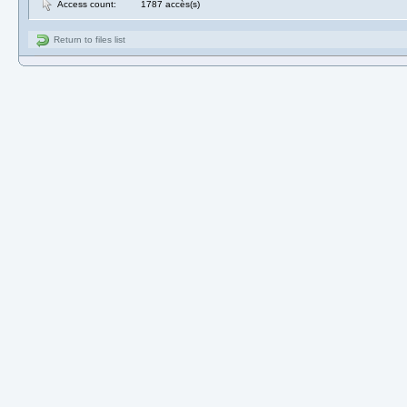
Access count:
1787 accès(s)
Return to files list