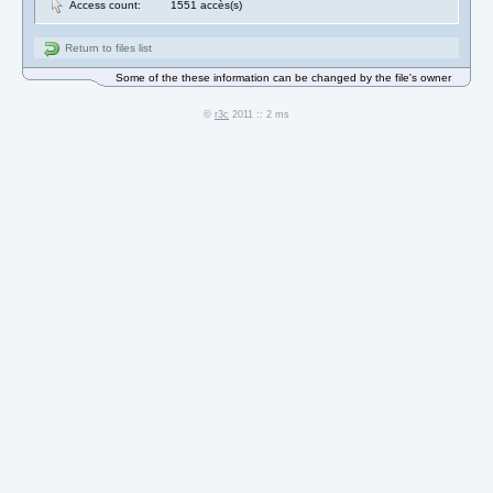
Access count:
1551 accès(s)
Return to files list
Some of the these information can be changed by the file's owner
©
r3c
2011 :: 2 ms