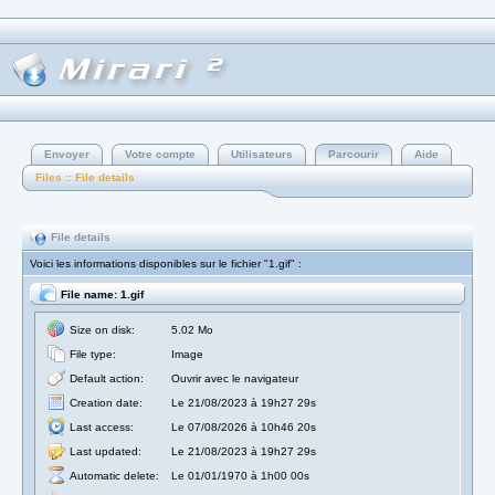
Envoyer
Votre compte
Utilisateurs
Parcourir
Aide
Files :: File details
File details
Voici les informations disponibles sur le fichier "1.gif" :
File name: 1.gif
Size on disk:
5.02 Mo
File type:
Image
Default action:
Ouvrir avec le navigateur
Creation date:
Le 21/08/2023 à 19h27 29s
Last access:
Le 07/08/2026 à 10h46 20s
Last updated:
Le 21/08/2023 à 19h27 29s
Automatic delete:
Le 01/01/1970 à 1h00 00s