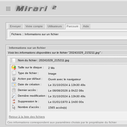
Envoyer
Votre compte
Utilisateurs
Parcourir
Aide
Fichiers :: Informations sur un fichier
Informations sur un fichier
Voici les informations disponibles sur le fichier "20241029_215211.jpg" :
Nom du fichier : 20241029_215211.jpg
Taille sur le disque :
2 Mo
Type de fichier :
Image
Action par défaut :
Ouvrir avec le navigateur
Date de création :
Le 31/10/2024 à 13h30 49s
Dernier accès :
Le 08/08/2026 à 0h22 08s
Dernière modification :
Le 31/10/2024 à 13h30 49s
Suppression le :
Le 01/01/1970 à 1h00 00s
Nombre d'accès :
1565 accès(s)
Retour à la liste des fichiers
Ces informations correspondent aux paramètres choisis par le propriétaire du fichier