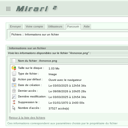
Envoyer
Votre compte
Utilisateurs
Parcourir
Aide
Fichiers :: Informations sur un fichier
Informations sur un fichier
Voici les informations disponibles sur le fichier "Annonce.png" :
Nom du fichier : Annonce.png
Taille sur le disque :
1.03 Mo
Type de fichier :
Image
Action par défaut :
Ouvrir avec le navigateur
Date de création :
Le 03/03/2025 à 12h54 34s
Dernier accès :
Le 09/08/2026 à 10h05 28s
Dernière modification :
Le 03/03/2025 à 12h54 34s
Suppression le :
Le 01/01/1970 à 1h00 00s
Nombre d'accès :
37527 accès(s)
Retour à la liste des fichiers
Ces informations correspondent aux paramètres choisis par le propriétaire du fichier