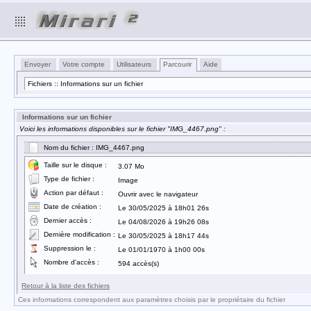
Envoyer
Votre compte
Utilisateurs
Parcourir
Aide
Fichiers :: Informations sur un fichier
Informations sur un fichier
Voici les informations disponibles sur le fichier "IMG_4467.png" :
Nom du fichier : IMG_4467.png
Taille sur le disque :
3.07 Mo
Type de fichier :
Image
Action par défaut :
Ouvrir avec le navigateur
Date de création :
Le 30/05/2025 à 18h01 26s
Dernier accès :
Le 04/08/2026 à 19h26 08s
Dernière modification :
Le 30/05/2025 à 18h17 44s
Suppression le :
Le 01/01/1970 à 1h00 00s
Nombre d'accès :
594 accès(s)
Retour à la liste des fichiers
Ces informations correspondent aux paramètres choisis par le propriétaire du fichier