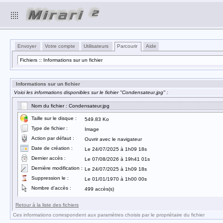
Envoyer
Votre compte
Utilisateurs
Parcourir
Aide
Fichiers :: Informations sur un fichier
Informations sur un fichier
Voici les informations disponibles sur le fichier "Condensateur.jpg" :
Nom du fichier : Condensateur.jpg
Taille sur le disque :
549.83 Ko
Type de fichier :
Image
Action par défaut :
Ouvrir avec le navigateur
Date de création :
Le 24/07/2025 à 1h09 18s
Dernier accès :
Le 07/08/2026 à 19h41 01s
Dernière modification :
Le 24/07/2025 à 1h09 18s
Suppression le :
Le 01/01/1970 à 1h00 00s
Nombre d'accès :
499 accès(s)
Retour à la liste des fichiers
Ces informations correspondent aux paramètres choisis par le propriétaire du fichier