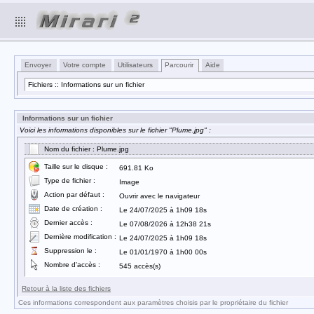
Envoyer
Votre compte
Utilisateurs
Parcourir
Aide
Fichiers :: Informations sur un fichier
Informations sur un fichier
Voici les informations disponibles sur le fichier "Plume.jpg" :
Nom du fichier : Plume.jpg
Taille sur le disque :
691.81 Ko
Type de fichier :
Image
Action par défaut :
Ouvrir avec le navigateur
Date de création :
Le 24/07/2025 à 1h09 18s
Dernier accès :
Le 07/08/2026 à 12h38 21s
Dernière modification :
Le 24/07/2025 à 1h09 18s
Suppression le :
Le 01/01/1970 à 1h00 00s
Nombre d'accès :
545 accès(s)
Retour à la liste des fichiers
Ces informations correspondent aux paramètres choisis par le propriétaire du fichier