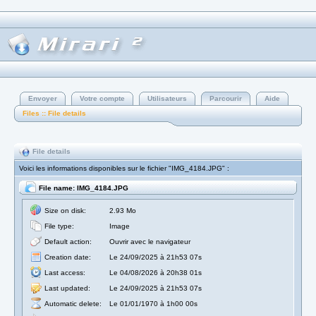
Envoyer
Votre compte
Utilisateurs
Parcourir
Aide
Files :: File details
File details
Voici les informations disponibles sur le fichier "IMG_4184.JPG" :
File name: IMG_4184.JPG
Size on disk:
2.93 Mo
File type:
Image
Default action:
Ouvrir avec le navigateur
Creation date:
Le 24/09/2025 à 21h53 07s
Last access:
Le 04/08/2026 à 20h38 01s
Last updated:
Le 24/09/2025 à 21h53 07s
Automatic delete:
Le 01/01/1970 à 1h00 00s