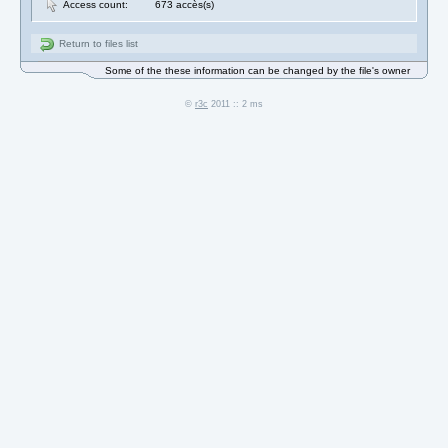
Access count:
673 accès(s)
Return to files list
Some of the these information can be changed by the file's owner
©
r3c
2011 :: 2 ms