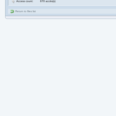
Access count:
670 accès(s)
Return to files list