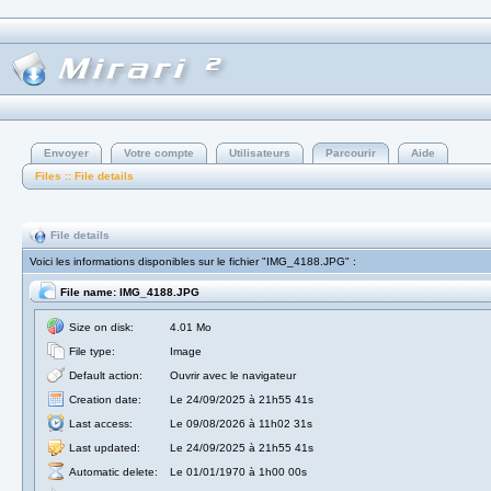
Envoyer
Votre compte
Utilisateurs
Parcourir
Aide
Files :: File details
File details
Voici les informations disponibles sur le fichier "IMG_4188.JPG" :
File name: IMG_4188.JPG
Size on disk:
4.01 Mo
File type:
Image
Default action:
Ouvrir avec le navigateur
Creation date:
Le 24/09/2025 à 21h55 41s
Last access:
Le 09/08/2026 à 11h02 31s
Last updated:
Le 24/09/2025 à 21h55 41s
Automatic delete:
Le 01/01/1970 à 1h00 00s