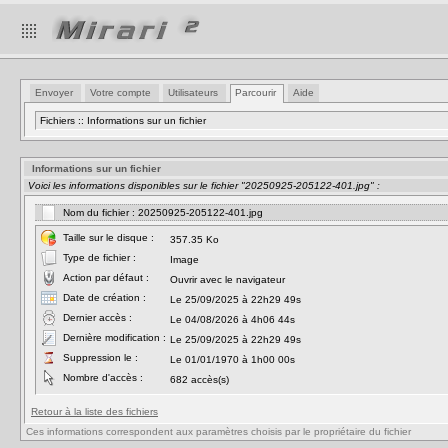
Envoyer
Votre compte
Utilisateurs
Parcourir
Aide
Fichiers :: Informations sur un fichier
Informations sur un fichier
Voici les informations disponibles sur le fichier "20250925-205122-401.jpg" :
Nom du fichier : 20250925-205122-401.jpg
Taille sur le disque :
357.35 Ko
Type de fichier :
Image
Action par défaut :
Ouvrir avec le navigateur
Date de création :
Le 25/09/2025 à 22h29 49s
Dernier accès :
Le 04/08/2026 à 4h06 44s
Dernière modification :
Le 25/09/2025 à 22h29 49s
Suppression le :
Le 01/01/1970 à 1h00 00s
Nombre d'accès :
682 accès(s)
Retour à la liste des fichiers
Ces informations correspondent aux paramètres choisis par le propriétaire du fichier