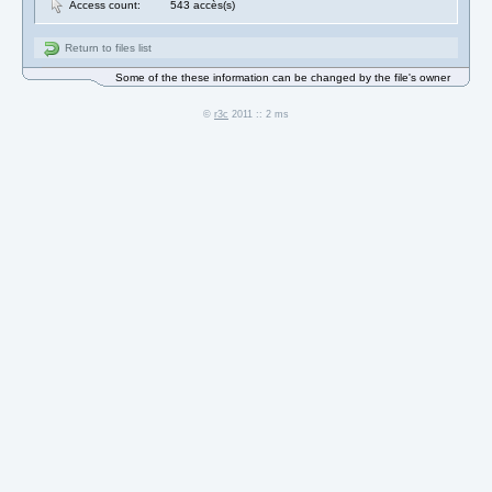
Access count:
543 accès(s)
Return to files list
Some of the these information can be changed by the file's owner
©
r3c
2011 :: 2 ms