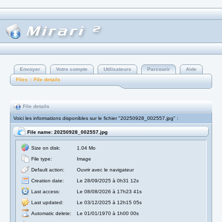
Envoyer
Votre compte
Utilisateurs
Parcourir
Aide
Files :: File details
File details
Voici les informations disponibles sur le fichier "20250928_002557.jpg" :
File name: 20250928_002557.jpg
Size on disk:
1.04 Mo
File type:
Image
Default action:
Ouvrir avec le navigateur
Creation date:
Le 28/09/2025 à 0h31 12s
Last access:
Le 08/08/2026 à 17h23 41s
Last updated:
Le 03/12/2025 à 12h15 05s
Automatic delete:
Le 01/01/1970 à 1h00 00s