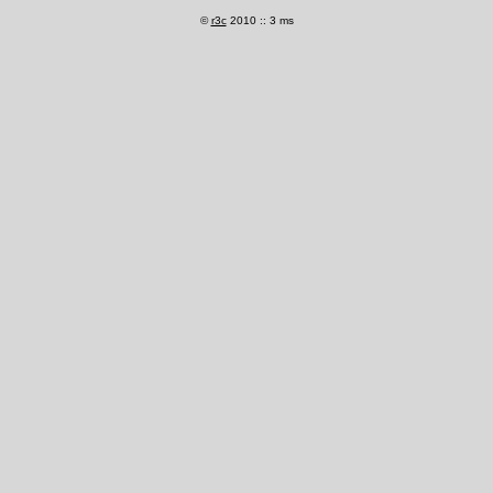
©
r3c
2010 :: 3 ms