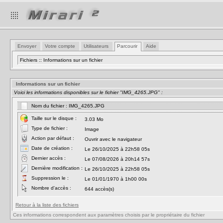
Envoyer
Votre compte
Utilisateurs
Parcourir
Aide
Fichiers :: Informations sur un fichier
Informations sur un fichier
Voici les informations disponibles sur le fichier "IMG_4265.JPG" :
Nom du fichier : IMG_4265.JPG
Taille sur le disque :
3.03 Mo
Type de fichier :
Image
Action par défaut :
Ouvrir avec le navigateur
Date de création :
Le 26/10/2025 à 22h58 05s
Dernier accès :
Le 07/08/2026 à 20h14 57s
Dernière modification :
Le 26/10/2025 à 22h58 05s
Suppression le :
Le 01/01/1970 à 1h00 00s
Nombre d'accès :
644 accès(s)
Retour à la liste des fichiers
Ces informations correspondent aux paramètres choisis par le propriétaire du fichier