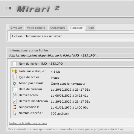
Envoyer
Votre compte
Utilisateurs
Parcourir
Aide
Fichiers :: Informations sur un fichier
Informations sur un fichier
Voici les informations disponibles sur le fichier "IMG_4283.JPG" :
Nom du fichier : IMG_4283.JPG
Taille sur le disque :
4.3 Mo
Type de fichier :
Image
Action par défaut :
Ouvrir avec le navigateur
Date de création :
Le 26/10/2025 à 23h17 51s
Dernier accès :
Le 08/08/2026 à 3h22 41s
Dernière modification :
Le 26/10/2025 à 23h17 51s
Suppression le :
Le 01/01/1970 à 1h00 00s
Nombre d'accès :
666 accès(s)
Retour à la liste des fichiers
Ces informations correspondent aux paramètres choisis par le propriétaire du fichier