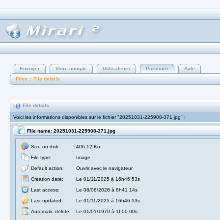
Envoyer
Votre compte
Utilisateurs
Parcourir
Aide
Files :: File details
File details
Voici les informations disponibles sur le fichier "20251031-225908-371.jpg" :
File name: 20251031-225908-371.jpg
Size on disk:
406.12 Ko
File type:
Image
Default action:
Ouvrir avec le navigateur
Creation date:
Le 01/11/2025 à 16h46 53s
Last access:
Le 08/08/2026 à 8h41 14s
Last updated:
Le 01/11/2025 à 16h46 53s
Automatic delete:
Le 01/01/1970 à 1h00 00s