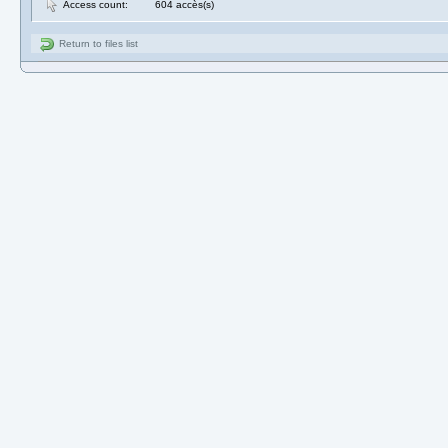
Access count:
604 accès(s)
Return to files list