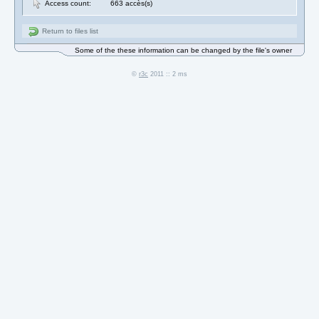
Access count:
663 accès(s)
Return to files list
Some of the these information can be changed by the file's owner
©
r3c
2011 :: 2 ms