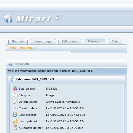
Envoyer
Votre compte
Utilisateurs
Parcourir
Aide
Files :: File details
File details
Voici les informations disponibles sur le fichier "IMG_4309.JPG" :
File name: IMG_4309.JPG
Size on disk:
5.78 Mo
File type:
Image
Default action:
Ouvrir avec le navigateur
Creation date:
Le 01/11/2025 à 16h51 47s
Last access:
Le 08/08/2026 à 12h33 12s
Last updated:
Le 01/11/2025 à 16h51 47s
Automatic delete:
Le 01/01/1970 à 1h00 00s