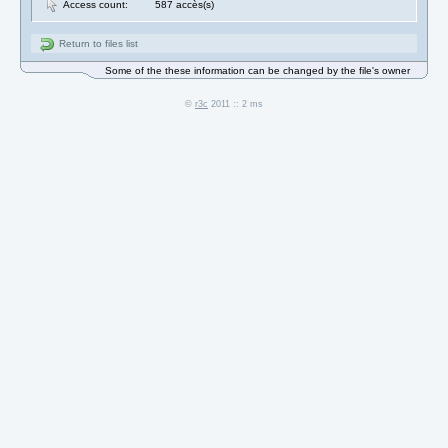
Access count:
587 accès(s)
Return to files list
Some of the these information can be changed by the file's owner
©
r3c
2011 :: 2 ms