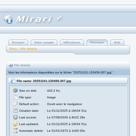
Envoyer
Votre compte
Utilisateurs
Parcourir
Aide
Files :: File details
File details
Voici les informations disponibles sur le fichier "20251101-120456-307.jpg" :
File name: 20251101-120456-307.jpg
Size on disk:
443.2 Ko
File type:
Image
Default action:
Ouvrir avec le navigateur
Creation date:
Le 01/11/2025 à 16h54 51s
Last access:
Le 07/08/2026 à 6h22 28s
Last updated:
Le 01/11/2025 à 16h54 51s
Automatic delete:
Le 01/01/1970 à 1h00 00s