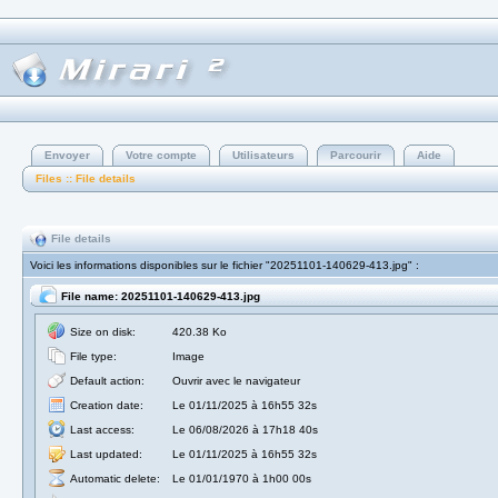
Envoyer
Votre compte
Utilisateurs
Parcourir
Aide
Files :: File details
File details
Voici les informations disponibles sur le fichier "20251101-140629-413.jpg" :
File name: 20251101-140629-413.jpg
Size on disk:
420.38 Ko
File type:
Image
Default action:
Ouvrir avec le navigateur
Creation date:
Le 01/11/2025 à 16h55 32s
Last access:
Le 06/08/2026 à 17h18 40s
Last updated:
Le 01/11/2025 à 16h55 32s
Automatic delete:
Le 01/01/1970 à 1h00 00s