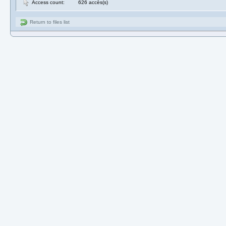
Access count:
626 accès(s)
Return to files list