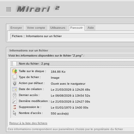
Envoyer
Votre compte
Utilisateurs
Parcourir
Aide
Fichiers :: Informations sur un fichier
Informations sur un fichier
Voici les informations disponibles sur le fichier "2.png" :
Nom du fichier : 2.png
Taille sur le disque :
184.86 Ko
Type de fichier :
Image
Action par défaut :
Ouvrir avec le navigateur
Date de création :
Le 21/03/2026 à 12h26 48s
Dernier accès :
Le 06/08/2026 à 13h54 52s
Dernière modification :
Le 21/03/2026 à 12h27 09s
Suppression le :
Le 01/01/1970 à 1h00 00s
Nombre d'accès :
550 accès(s)
Retour à la liste des fichiers
Ces informations correspondent aux paramètres choisis par le propriétaire du fichier