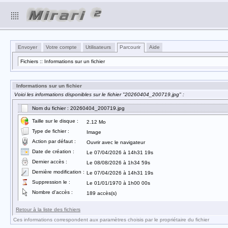
Envoyer
Votre compte
Utilisateurs
Parcourir
Aide
Fichiers :: Informations sur un fichier
Informations sur un fichier
Voici les informations disponibles sur le fichier "20260404_200719.jpg" :
Nom du fichier : 20260404_200719.jpg
Taille sur le disque :
2.12 Mo
Type de fichier :
Image
Action par défaut :
Ouvrir avec le navigateur
Date de création :
Le 07/04/2026 à 14h31 19s
Dernier accès :
Le 08/08/2026 à 1h34 59s
Dernière modification :
Le 07/04/2026 à 14h31 19s
Suppression le :
Le 01/01/1970 à 1h00 00s
Nombre d'accès :
189 accès(s)
Retour à la liste des fichiers
Ces informations correspondent aux paramètres choisis par le propriétaire du fichier