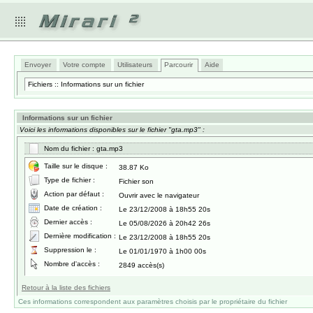
Envoyer
Votre compte
Utilisateurs
Parcourir
Aide
Fichiers :: Informations sur un fichier
Informations sur un fichier
Voici les informations disponibles sur le fichier "gta.mp3" :
Nom du fichier : gta.mp3
Taille sur le disque :
38.87 Ko
Type de fichier :
Fichier son
Action par défaut :
Ouvrir avec le navigateur
Date de création :
Le 23/12/2008 à 18h55 20s
Dernier accès :
Le 05/08/2026 à 20h42 26s
Dernière modification :
Le 23/12/2008 à 18h55 20s
Suppression le :
Le 01/01/1970 à 1h00 00s
Nombre d'accès :
2849 accès(s)
Retour à la liste des fichiers
Ces informations correspondent aux paramètres choisis par le propriétaire du fichier