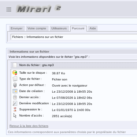
Envoyer
Votre compte
Utilisateurs
Parcourir
Aide
Fichiers :: Informations sur un fichier
Informations sur un fichier
Voici les informations disponibles sur le fichier "gta.mp3" :
Nom du fichier : gta.mp3
Taille sur le disque :
38.87 Ko
Type de fichier :
Fichier son
Action par défaut :
Ouvrir avec le navigateur
Date de création :
Le 23/12/2008 à 18h55 20s
Dernier accès :
Le 07/08/2026 à 18h02 06s
Dernière modification :
Le 23/12/2008 à 18h55 20s
Suppression le :
Le 01/01/1970 à 1h00 00s
Nombre d'accès :
2851 accès(s)
Retour à la liste des fichiers
Ces informations correspondent aux paramètres choisis par le propriétaire du fichier