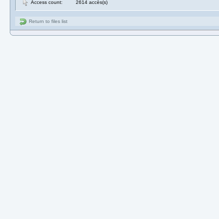
Access count:
2614 accès(s)
Return to files list