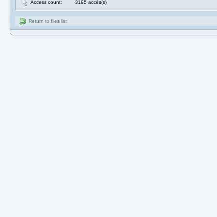
Access count:
3195 accès(s)
Return to files list