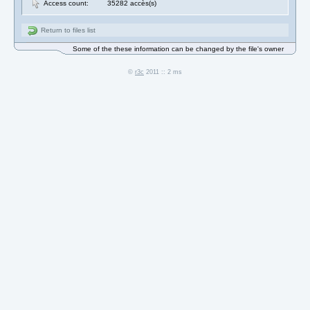
Access count:
35282 accès(s)
Return to files list
Some of the these information can be changed by the file's owner
©
r3c
2011 :: 2 ms