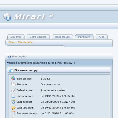
Envoyer
Votre compte
Utilisateurs
Parcourir
Aide
Files :: File details
File details
Voici les informations disponibles sur le fichier "test.py" :
File name: test.py
Size on disk:
1.32 Ko
File type:
Document texte
Default action:
Adapter et visualiser
Creation date:
Le 19/11/2009 à 17h25 36s
Last access:
Le 08/08/2026 à 13h37 09s
Last updated:
Le 19/11/2009 à 17h25 36s
Automatic delete:
Le 01/01/1970 à 1h00 00s