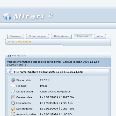
Envoyer
Votre compte
Utilisateurs
Parcourir
Aide
Files :: File details
File details
Voici les informations disponibles sur le fichier "Capture d’écran 2009-12-12 à
19.30.24.png" :
File name: Capture d’écran 2009-12-12 à 19.30.24.png
Size on disk:
22.57 Ko
File type:
Image
Default action:
Ouvrir avec le navigateur
Creation date:
Le 12/12/2009 à 19h27 50s
Last access:
Le 07/08/2026 à 2h20 52s
Last updated:
Le 12/12/2009 à 19h27 50s
Automatic delete:
Le 01/01/1970 à 1h00 00s