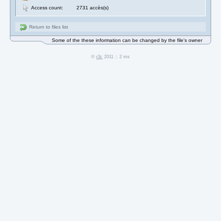
Access count:
2731 accès(s)
Return to files list
Some of the these information can be changed by the file's owner
©
r3c
2011 :: 2 ms