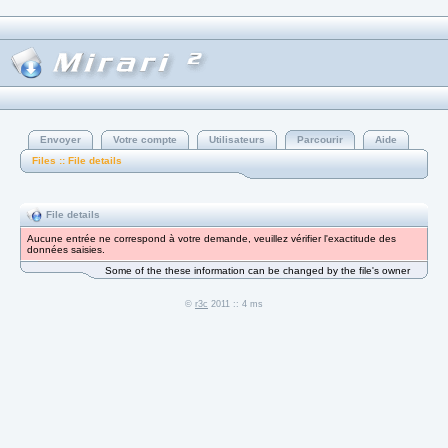
Envoyer
Votre compte
Utilisateurs
Parcourir
Aide
Files :: File details
File details
Aucune entrée ne correspond à votre demande, veuillez vérifier l'exactitude des
données saisies.
Some of the these information can be changed by the file's owner
©
r3c
2011 :: 4 ms