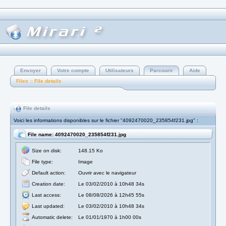
Envoyer
Votre compte
Utilisateurs
Parcourir
Aide
Files :: File details
File details
Voici les informations disponibles sur le fichier "4092470020_235854f231.jpg" :
File name: 4092470020_235854f231.jpg
Size on disk:
148.15 Ko
File type:
Image
Default action:
Ouvrir avec le navigateur
Creation date:
Le 03/02/2010 à 10h48 34s
Last access:
Le 08/08/2026 à 12h45 55s
Last updated:
Le 03/02/2010 à 10h48 34s
Automatic delete:
Le 01/01/1970 à 1h00 00s