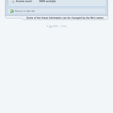
Access count:
3090 accès(s)
Return to files list
Some of the these information can be changed by the file's owner
©
r3c
2011 :: 2 ms