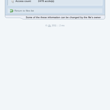
Access count:
2478 accès(s)
Return to files list
Some of the these information can be changed by the file's owner
©
r3c
2011 :: 2 ms