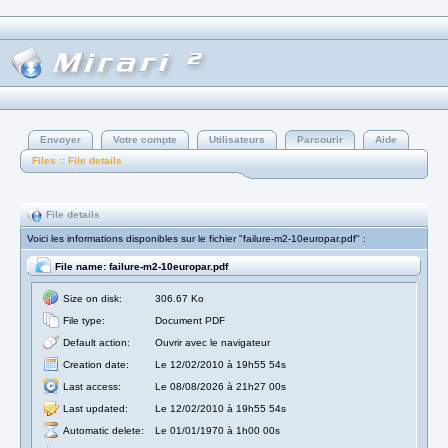
Envoyer
Votre compte
Utilisateurs
Parcourir
Aide
Files :: File details
File details
Voici les informations disponibles sur le fichier "failure-m2-10europar.pdf" :
File name: failure-m2-10europar.pdf
Size on disk:
306.67 Ko
File type:
Document PDF
Default action:
Ouvrir avec le navigateur
Creation date:
Le 12/02/2010 à 19h55 54s
Last access:
Le 08/08/2026 à 21h27 00s
Last updated:
Le 12/02/2010 à 19h55 54s
Automatic delete:
Le 01/01/1970 à 1h00 00s