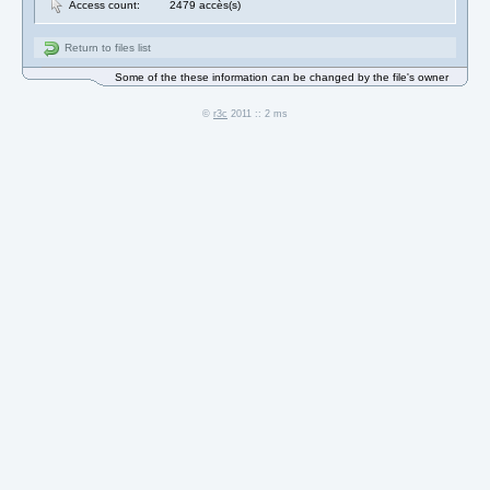
Access count:
2479 accès(s)
Return to files list
Some of the these information can be changed by the file's owner
©
r3c
2011 :: 2 ms