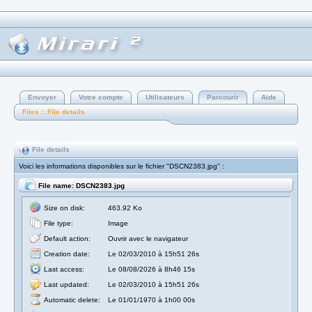
Envoyer
Votre compte
Utilisateurs
Parcourir
Aide
Files :: File details
File details
Voici les informations disponibles sur le fichier "DSCN2383.jpg" :
File name: DSCN2383.jpg
Size on disk:
463.92 Ko
File type:
Image
Default action:
Ouvrir avec le navigateur
Creation date:
Le 02/03/2010 à 15h51 26s
Last access:
Le 08/08/2026 à 8h46 15s
Last updated:
Le 02/03/2010 à 15h51 26s
Automatic delete:
Le 01/01/1970 à 1h00 00s