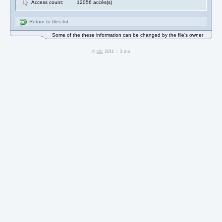
Access count:
12056 accès(s)
Return to files list
Some of the these information can be changed by the file's owner
©
r3c
2011 :: 3 ms