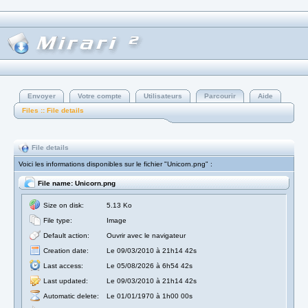
Envoyer
Votre compte
Utilisateurs
Parcourir
Aide
Files :: File details
File details
Voici les informations disponibles sur le fichier "Unicorn.png" :
File name: Unicorn.png
Size on disk:
5.13 Ko
File type:
Image
Default action:
Ouvrir avec le navigateur
Creation date:
Le 09/03/2010 à 21h14 42s
Last access:
Le 05/08/2026 à 6h54 42s
Last updated:
Le 09/03/2010 à 21h14 42s
Automatic delete:
Le 01/01/1970 à 1h00 00s