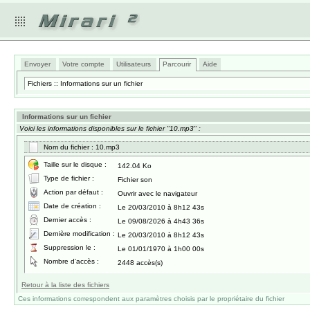
Envoyer
Votre compte
Utilisateurs
Parcourir
Aide
Fichiers :: Informations sur un fichier
Informations sur un fichier
Voici les informations disponibles sur le fichier "10.mp3" :
Nom du fichier : 10.mp3
Taille sur le disque :
142.04 Ko
Type de fichier :
Fichier son
Action par défaut :
Ouvrir avec le navigateur
Date de création :
Le 20/03/2010 à 8h12 43s
Dernier accès :
Le 09/08/2026 à 4h43 36s
Dernière modification :
Le 20/03/2010 à 8h12 43s
Suppression le :
Le 01/01/1970 à 1h00 00s
Nombre d'accès :
2448 accès(s)
Retour à la liste des fichiers
Ces informations correspondent aux paramètres choisis par le propriétaire du fichier