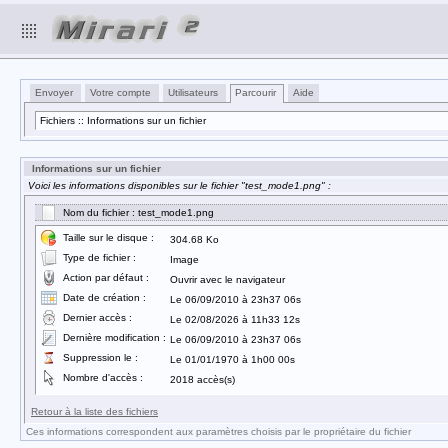
Envoyer
Votre compte
Utilisateurs
Parcourir
Aide
Fichiers :: Informations sur un fichier
Informations sur un fichier
Voici les informations disponibles sur le fichier "test_mode1.png" :
Nom du fichier : test_mode1.png
Taille sur le disque :
304.68 Ko
Type de fichier :
Image
Action par défaut :
Ouvrir avec le navigateur
Date de création :
Le 06/09/2010 à 23h37 06s
Dernier accès :
Le 02/08/2026 à 11h33 12s
Dernière modification :
Le 06/09/2010 à 23h37 06s
Suppression le :
Le 01/01/1970 à 1h00 00s
Nombre d'accès :
2018 accès(s)
Retour à la liste des fichiers
Ces informations correspondent aux paramètres choisis par le propriétaire du fichier