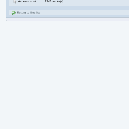
Access count:
1343 accès(s)
Return to files list