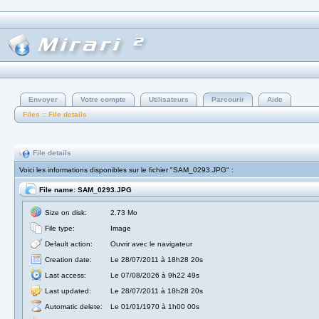
Envoyer
Votre compte
Utilisateurs
Parcourir
Aide
Files :: File details
File details
Voici les informations disponibles sur le fichier "SAM_0293.JPG" :
File name: SAM_0293.JPG
Size on disk:
2.73 Mo
File type:
Image
Default action:
Ouvrir avec le navigateur
Creation date:
Le 28/07/2011 à 18h28 20s
Last access:
Le 07/08/2026 à 9h22 49s
Last updated:
Le 28/07/2011 à 18h28 20s
Automatic delete:
Le 01/01/1970 à 1h00 00s