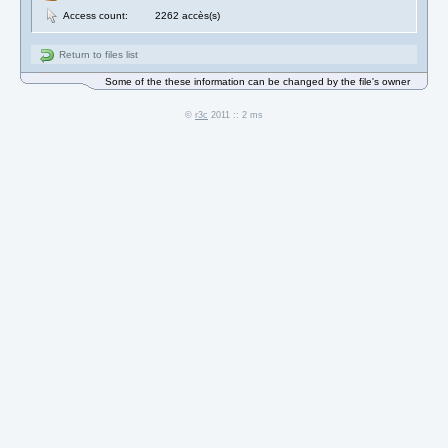
Access count:
2262 accès(s)
Return to files list
Some of the these information can be changed by the file's owner
©
r3c
2011 :: 2 ms