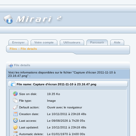
Envoyer
Votre compte
Utilisateurs
Parcourir
Aide
Files :: File details
File details
Voici les informations disponibles sur le fichier "Capture d’écran 2011-11-10 à
23.16.47.png" :
File name: Capture d’écran 2011-11-10 à 23.16.47.png
Size on disk:
19.35 Ko
File type:
Image
Default action:
Ouvrir avec le navigateur
Creation date:
Le 10/11/2011 à 23h18 48s
Last access:
Le 09/08/2026 à 7h28 05s
Last updated:
Le 10/11/2011 à 23h18 48s
Automatic delete:
Le 01/01/1970 à 1h00 00s