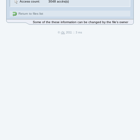
Access count:
3048 accès(s)
Return to files list
Some of the these information can be changed by the file's owner
©
r3c
2011 :: 3 ms