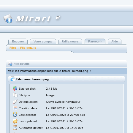
Envoyer
Votre compte
Utilisateurs
Parcourir
Aide
Files :: File details
File details
Voici les informations disponibles sur le fichier "bureau.png" :
File name: bureau.png
Size on disk:
2.43 Mo
File type:
Image
Default action:
Ouvrir avec le navigateur
Creation date:
Le 19/11/2011 à 9h10 07s
Last access:
Le 05/08/2026 à 23h06 47s
Last updated:
Le 19/11/2011 à 9h10 07s
Automatic delete:
Le 01/01/1970 à 1h00 00s