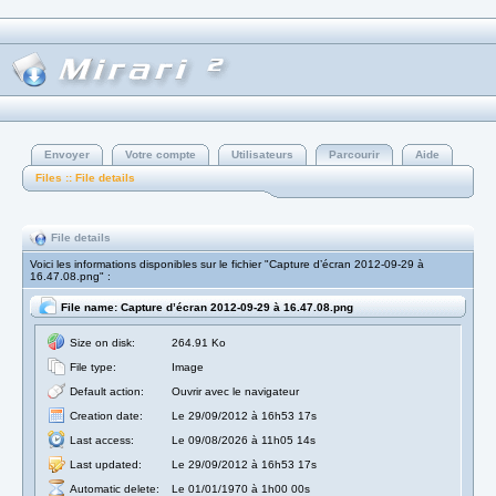
Envoyer
Votre compte
Utilisateurs
Parcourir
Aide
Files :: File details
File details
Voici les informations disponibles sur le fichier "Capture d’écran 2012-09-29 à
16.47.08.png" :
File name: Capture d’écran 2012-09-29 à 16.47.08.png
Size on disk:
264.91 Ko
File type:
Image
Default action:
Ouvrir avec le navigateur
Creation date:
Le 29/09/2012 à 16h53 17s
Last access:
Le 09/08/2026 à 11h05 14s
Last updated:
Le 29/09/2012 à 16h53 17s
Automatic delete:
Le 01/01/1970 à 1h00 00s