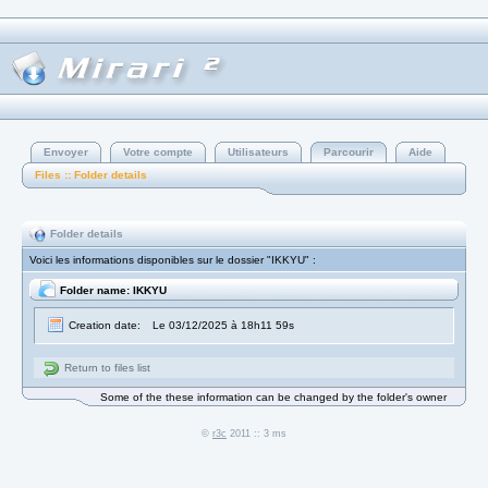
Envoyer
Votre compte
Utilisateurs
Parcourir
Aide
Files :: Folder details
Folder details
Voici les informations disponibles sur le dossier "IKKYU" :
Folder name: IKKYU
Creation date:
Le 03/12/2025 à 18h11 59s
Return to files list
Some of the these information can be changed by the folder's owner
©
r3c
2011 :: 3 ms