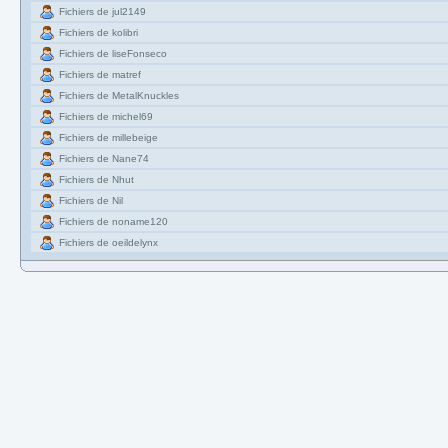
Fichiers de jul2149
Fichiers de kolibri
Fichiers de liseFonseco
Fichiers de matref
Fichiers de MetalKnuckles
Fichiers de michel69
Fichiers de millebeige
Fichiers de Nane74
Fichiers de Nhut
Fichiers de Nil
Fichiers de noname120
Fichiers de oeildelynx