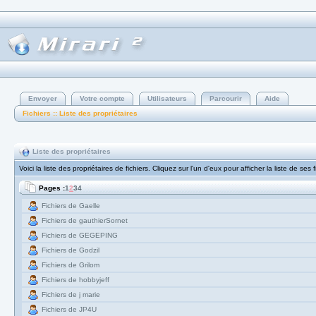
Envoyer
Votre compte
Utilisateurs
Parcourir
Aide
Fichiers :: Liste des propriétaires
Liste des propriétaires
Voici la liste des propriétaires de fichiers. Cliquez sur l'un d'eux pour afficher la liste de ses 
Pages :
1
2
3
4
Fichiers de Gaelle
Fichiers de gauthierSornet
Fichiers de GEGEPING
Fichiers de Godzil
Fichiers de Grilom
Fichiers de hobbyjeff
Fichiers de j marie
Fichiers de JP4U